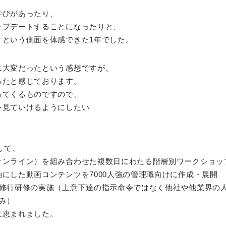
学びがあったり、
ップデートすることになったりと、
すという側面を体感できた1年でした。
は大変だったという感想ですが、
ったと感じております。
ってくるものですので、
を見ていけるようにしたい
して、
オンライン）を組み合わせた複数日にわたる階層別ワークショッ
にした動画コンテンツを7000人強の管理職向けに作成・展開
者修行研修の実施（上意下達の指示命令ではなく他社や他業界の
み）
に恵まれました。